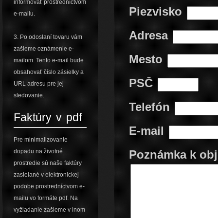
informovať prostredníctvom
Piezvisko
e-mailu.
Adresa
3. Po odoslaní tovaru vám
zašleme oznámenie e-
Mesto
mailom. Tento e-mail bude
obsahovať číslo zásielky a
PSČ
URL adresu pre jej
sledovanie.
Telefón
Faktúry v pdf
E-mail
Pre minimalizovanie
dopadu na životné
Poznámka k ob
prostredie sú naše faktúry
zasielané v elektronickej
podobe prostredníctvom e-
mailu vo formáte pdf. Na
vyžiadanie zašleme v inom