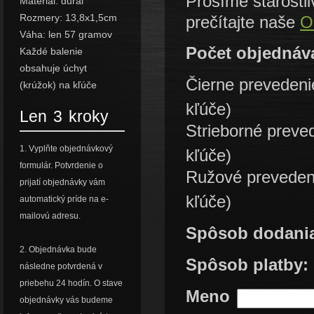
Prosíme starostli
Materiál: dural
Rozmery: 13,8x1,5cm
prečítajte naše
O
Váha: len 57 gramov
Počet objednáv
Každé balenie
obsahuje úchyt
Čierne preveden
(krúžok) na kľúče
kľúče)
Len 3 kroky
Strieborné preve
1. Vyplňte objednávkový
kľúče)
formulár. Potvrdenie o
Ružové preveden
prijatí objednávky vám
kľúče)
automatický príde na e-
mailovú adresu.
Spôsob dodani
2. Objednávka bude
Spôsob platby:
následne potvrdená v
priebehu 24 hodín. O stave
Meno
objednávky vás budeme